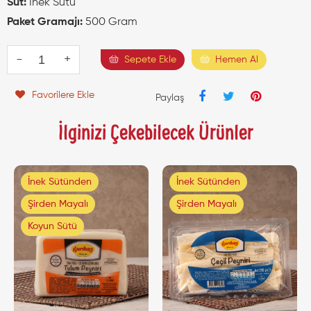
Süt:
İnek Sütü
Paket Gramajı:
500 Gram
-
+
Sepete Ekle
Hemen Al
Favorilere Ekle
Paylaş
İlginizi Çekebilecek Ürünler
İnek Sütünden
İnek Sütünden
Şirden Mayalı
Şirden Mayalı
Koyun Sütü