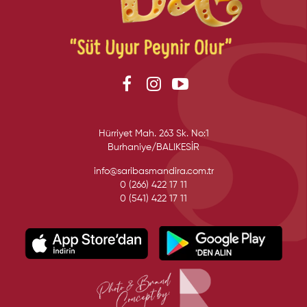
Hürriyet Mah. 263 Sk. No:1
Burhaniye/BALIKESİR
info@saribasmandira.com.tr
0 (266) 422 17 11
0 (541) 422 17 11