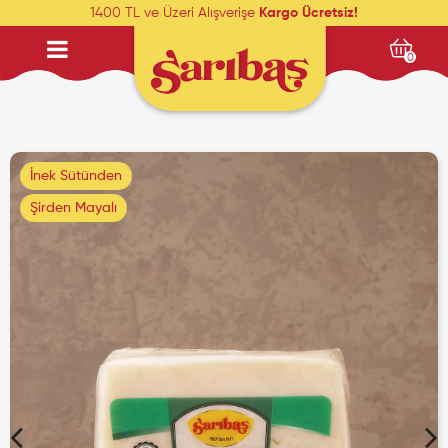
1400 TL ve Üzeri Alışverişe
Kargo Ücretsiz!
0
İnek Sütünden
Şirden Mayalı