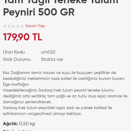
Tam Yağlı Teneke Tulum
Peyniri 500 GR
Yorum Yap
179,90 TL
Ürün Kodu
urn022
Stok Durumu
Stokta var
Kaz Dağlarının temiz havası ve suyu ile büyüyen yeşillikler de
beslediğimiz ineklerimizin taze sütleri ile ürettiğimiz buram buram
Ege mutfağını
hissedebileceğiniz Sarıbaş inek tulum peyniri teneke tulumu
dediğimiz orta sertlikte, tam yağlı ve az tuzlu olup eşsiz aroması ile
damağınızı şenlendirecek.
Sarıbaş inek tulum peynirleri eşsiz tadı ve yüksek kalitesi ile
sofralarınızın vazgeçilmezi olmayı bekliyor.
Ağırlık:
0,50 kg