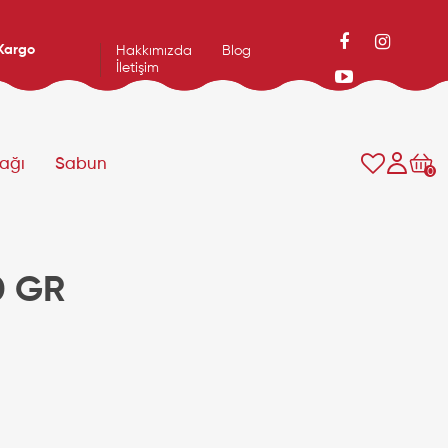
Kargo
Hakkımızda
Blog
İletişim
yağı
Sabun
0
0 GR