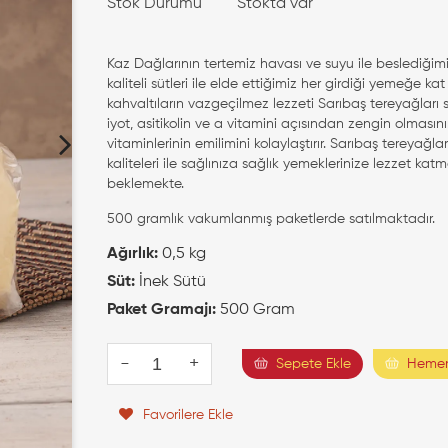
Stok Durumu
Stokta var
Kaz Dağlarının tertemiz havası ve suyu ile beslediğimi
kaliteli sütleri ile elde ettiğimiz her girdiği yemeğe ka
kahvaltıların vazgeçilmez lezzeti Sarıbaş tereyağları s
iyot, asitikolin ve a vitamini açısından zengin olmasının
vitaminlerinin emilimini kolaylaştırır. Sarıbaş tereyağlar
kaliteleri ile sağlınıza sağlık yemeklerinize lezzet katma
beklemekte.
500 gramlık vakumlanmış paketlerde satılmaktadır.
Ağırlık:
0,5 kg
Süt:
İnek Sütü
Paket Gramajı:
500 Gram
-
+
Sepete Ekle
Hemen
Favorilere Ekle