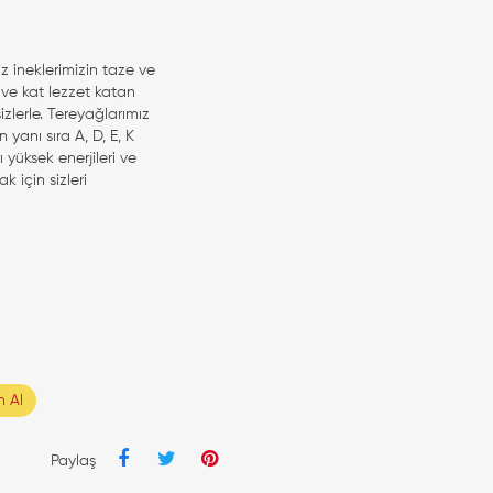
z ineklerimizin taze ve
t ve kat lezzet katan
izlerle. Tereyağlarımız
 yanı sıra A, D, E, K
ı yüksek enerjileri ve
k için sizleri
 Al
Paylaş