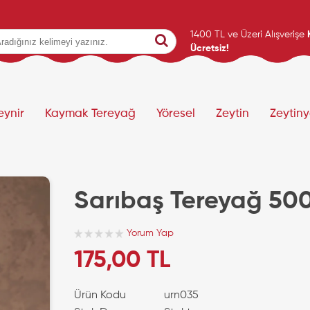
1400 TL ve Üzeri Alışverişe
Ücretsiz!
eynir
Kaymak Tereyağ
Yöresel
Zeytin
Zeytin
Sarıbaş Tereyağ 50
Yorum Yap
175,00 TL
Ürün Kodu
urn035