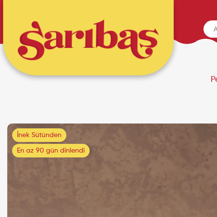
P
İnek Sütünden
En az 90 gün dinlendi